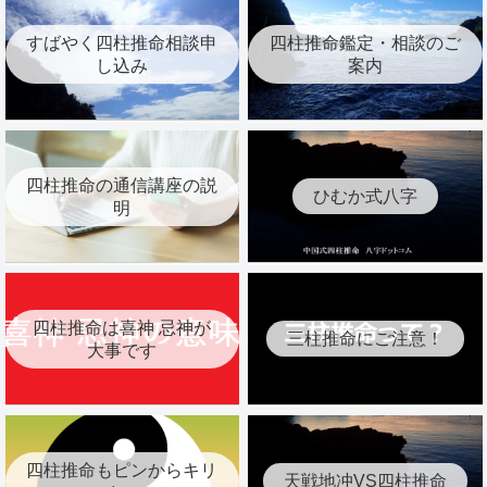
すばやく四柱推命相談申
四柱推命鑑定・相談のご
し込み
案内
四柱推命の通信講座の説
ひむか式八字
明
四柱推命は喜神 忌神が
三柱推命にご注意！
大事です
四柱推命もピンからキリ
天戦地冲VS四柱推命