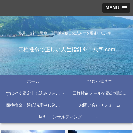
MENU
格局、喜神、忌神、干関係＋独自の読み方を駆使した八字
四柱推命で正しい人生指針を 八字.com
ホーム
ひむか式八字
すばやく鑑定申し込みフォーム
四柱推命メールで鑑定相談フォーム
四柱推命・通信講座申し込みフォーム
お問い合わせフォーム
M&L コンサルティング（株）