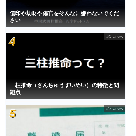
偏印や劫財や傷官をそんなに嫌わないでくだ
さい
90 views
三柱推命（さんちゅうすいめい）の特徴と問
題点
82 views