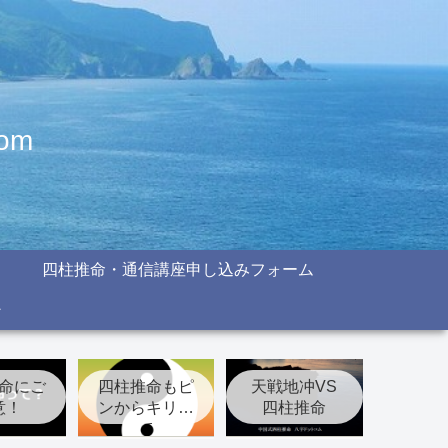
om
四柱推命・通信講座申し込みフォーム
命にご
四柱推命もピ
天戦地冲VS
意！
ンからキリま
四柱推命
で