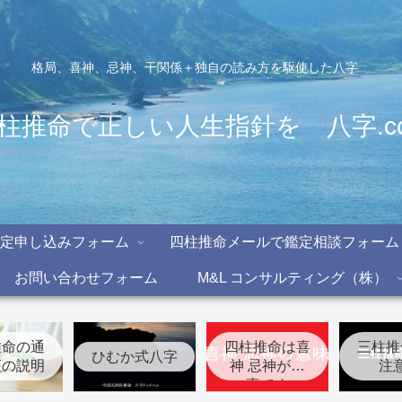
格局、喜神、忌神、干関係＋独自の読み方を駆使した八字
柱推命で正しい人生指針を 八字.c
定申し込みフォーム
四柱推命メールで鑑定相談フォーム
お問い合わせフォーム
M&L コンサルティング（株）
推命の通
四柱推命は喜
三柱推
ひむか式八字
座の説明
神 忌神が大
注
事です