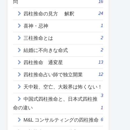
問
16
24
四柱推命の見方 解釈
1
喜神・忌神
2
三柱推命とは
2
結婚に不向きな命式
13
四柱推命 通変星
12
四柱推命占い師で独立開業
天中殺、空亡、大殺界は怖くない！
3
中国式四柱推命と、日本式四柱推
命の違い
1
6
M&L コンサルティングの四柱推命