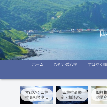
四
ホーム
ひむか式八字
すばやく鑑
すばやく四柱
四柱推命鑑
四柱
推命相談申し
定・相談のご
信講
込み
案内