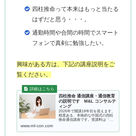
四柱推命って本来はもっと当たる
はずだと思う・・・。
通勤時間や合間の時間でスマート
フォンで真剣に勉強したい。
興味がある方は、下記の講座説明をご
覧ください。
四柱推命 通信講座・通信教育
の説明です M&L コンサルテ
ィング
2026年で開講18年目を迎えます。
精度ある、本格的な中国式の四柱
推命通信講座です。受講料は「月
謝制で8500円」。スマートフォン
www.ml-con.com
を使って、空き時間を有効に使
っ…