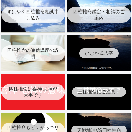
すばやく四柱推命相談申
四柱推命鑑定・相談のご
し込み
案内
四柱推命の通信講座の説
ひむか式八字
明
四柱推命は喜神 忌神が
三柱推命にご注意！
大事です
四柱推命もピンからキリ
天戦地冲VS四柱推命