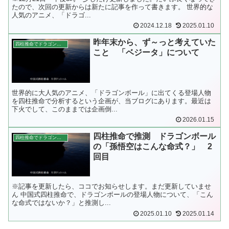
たので、次回の更新からは新たに記事を作って書きます。 世界的な
人気のアニメ、「ドラゴ...
2024.12.18
2025.01.10
昨年末から、ず～っと考えていた
四柱推命でドラゴンボールの登場人物を推測
こと 「ベジータ」について
世界的に大人気のアニメ、「ドラゴンボール」に出てくる登場人物
を四柱推命で分析するという企画が、当ブログにあります。最近は
下火でして、このままでは企画倒...
2026.01.15
四柱推命で推測 ドラゴンボール
四柱推命でドラゴンボールの登場人物を推測
の「孫悟空はこんな命式？」 2
回目
※記事を更新したら、ココでお知らせします。まだ更新していませ
ん 中国式四柱推命で、ドラゴンボールの登場人物について、「こん
な命式ではないか？」と推測し...
2025.01.10
2025.01.14