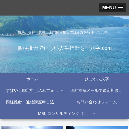
MENU
格局、喜神、忌神、干関係＋独自の読み方を駆使した八字
四柱推命で正しい人生指針を 八字.com
ホーム
ひむか式八字
すばやく鑑定申し込みフォーム
四柱推命メールで鑑定相談フォーム
四柱推命・通信講座申し込みフォーム
お問い合わせフォーム
M&L コンサルティング（株）