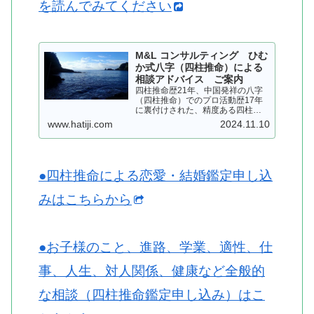
を読んでみてください
M&L コンサルティング ひむ
か式八字（四柱推命）による
相談アドバイス ご案内
四柱推命歴21年、中国発祥の八字
（四柱推命）でのプロ活動歴17年
に裏付けされた、精度ある四柱推
命を用いて、皆さまにアドバイス
www.hatiji.com
2024.11.10
いたします。個人情報は厳守いた
します…
●四柱推命による恋愛・結婚鑑定申し込
みはこちらから
●お子様のこと、進路、学業、適性、仕
事、人生、対人関係、健康など全般的
な相談（四柱推命鑑定申し込み）はこ