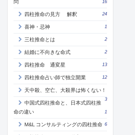
問
16
24
四柱推命の見方 解釈
1
喜神・忌神
2
三柱推命とは
2
結婚に不向きな命式
13
四柱推命 通変星
12
四柱推命占い師で独立開業
天中殺、空亡、大殺界は怖くない！
3
中国式四柱推命と、日本式四柱推
命の違い
1
6
M&L コンサルティングの四柱推命