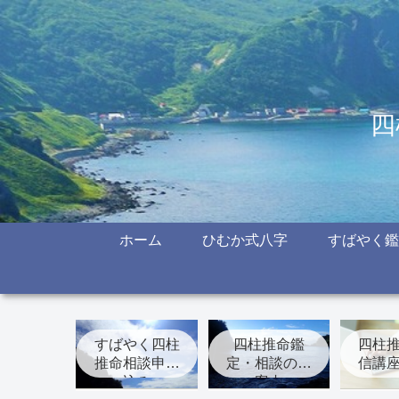
四
ホーム
ひむか式八字
すばやく鑑
すばやく四柱
四柱推命鑑
四柱
推命相談申し
定・相談のご
信講
込み
案内