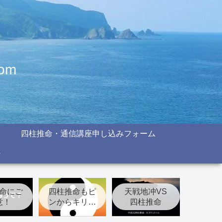
om
四柱推命・通信講座申し込みフォーム
命にご
四柱推命もピ
天戦地冲VS
意！
ンからキリま
四柱推命
で