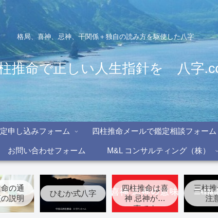
格局、喜神、忌神、干関係＋独自の読み方を駆使した八字
柱推命で正しい人生指針を 八字.c
定申し込みフォーム
四柱推命メールで鑑定相談フォーム
お問い合わせフォーム
M&L コンサルティング（株）
推命の通
四柱推命は喜
三柱推
ひむか式八字
座の説明
神 忌神が大
注
事です