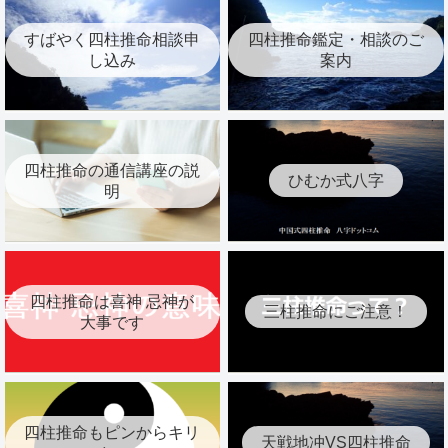
すばやく四柱推命相談申
四柱推命鑑定・相談のご
し込み
案内
四柱推命の通信講座の説
ひむか式八字
明
四柱推命は喜神 忌神が
三柱推命にご注意！
大事です
四柱推命もピンからキリ
天戦地冲VS四柱推命