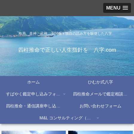
MENU
格局、喜神、忌神、干関係＋独自の読み方を駆使した八字
四柱推命で正しい人生指針を 八字.com
ホーム
ひむか式八字
すばやく鑑定申し込みフォーム
四柱推命メールで鑑定相談フォーム
四柱推命・通信講座申し込みフォーム
お問い合わせフォーム
M&L コンサルティング（株）