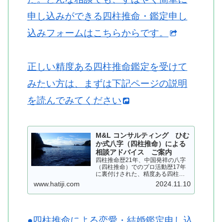
申し込みができる四柱推命・鑑定申し
込みフォームはこちらからです。
正しい精度ある四柱推命鑑定を受けて
みたい方は、まずは下記ページの説明
を読んでみてください
M&L コンサルティング ひむ
か式八字（四柱推命）による
相談アドバイス ご案内
四柱推命歴21年、中国発祥の八字
（四柱推命）でのプロ活動歴17年
に裏付けされた、精度ある四柱推
命を用いて、皆さまにアドバイス
www.hatiji.com
2024.11.10
いたします。個人情報は厳守いた
します…
●四柱推命による恋愛・結婚鑑定申し込