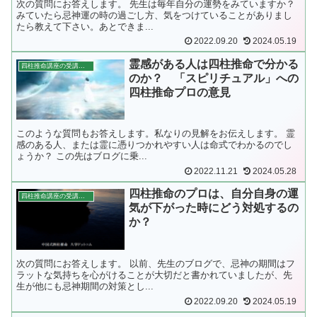
次の質問にお答えします。 先生は毎年自分の運勢をみていますか？
みていたら忌神運の時の過ごし方、気をつけていることがありまし
たら教えて下さい。あとできま...
2022.09.20
2024.05.19
霊感がある人は四柱推命で分かる
四柱推命講座の受講者さまからの質問
のか？ 「スピリチュアル」への
四柱推命プロの意見
このような質問もお答えします。私なりの見解をお伝えします。 霊
感のある人、または霊に憑りつかれやすい人は命式でわかるのでし
ょうか？ この先はブログに乗...
2022.11.21
2024.05.28
四柱推命のプロは、自分自身の運
四柱推命講座の受講者さまからの質問
気が下がった時にどう対処するの
か？
次の質問にお答えします。 以前、先生のブログで、忌神の期間はフ
ラットな気持ちを心がけることが大切だと書かれていましたが、先
生が他にも忌神期間の対策とし...
2022.09.20
2024.05.19