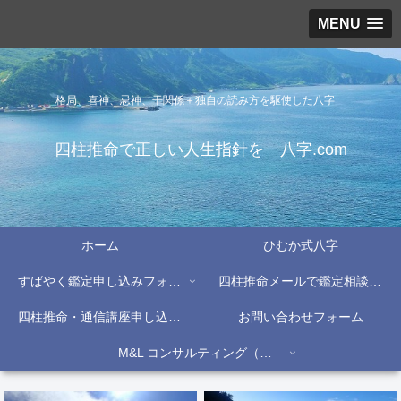
MENU
格局、喜神、忌神、干関係＋独自の読み方を駆使した八字
四柱推命で正しい人生指針を 八字.com
ホーム
ひむか式八字
すばやく鑑定申し込みフォーム
四柱推命メールで鑑定相談フォーム
四柱推命・通信講座申し込みフォーム
お問い合わせフォーム
M&L コンサルティング（株）