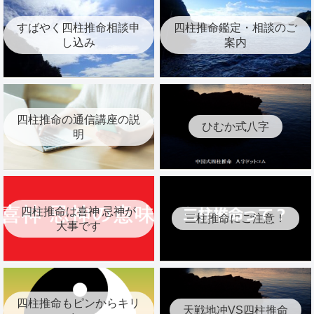
すばやく四柱推命相談申
四柱推命鑑定・相談のご
し込み
案内
四柱推命の通信講座の説
ひむか式八字
明
四柱推命は喜神 忌神が
三柱推命にご注意！
大事です
四柱推命もピンからキリ
天戦地冲VS四柱推命