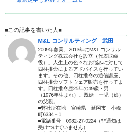
■この記事を書いた人■
M&L コンサルティング 武田
2009年創業、2013年にM&L コンサル
ティング株式会社を設立（代表取締
役）。人生上の色々なお悩みに対して
四柱推命によるアドバイスを行ってい
ます。その他、四柱推命の通信講座、
四柱推命ソフトウェア販売を行ってま
す。四柱推命歴25年の49歳・男
（1976年生まれ）。既婚 一児（娘）
の父親。
■弊社所在地 宮崎県 延岡市 小峰
町6334－1
■電話番号 0982-27-0224（非通知は
受けつけていません）