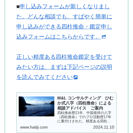
■
申し込みフォームが新しくなりまし
た。どんな相談でも、すばやく簡単に
申し込みができる四柱推命・鑑定申し
込みフォームはこちらからです。
正しい精度ある四柱推命鑑定を受けて
みたい方は、まずは下記ページの説明
を読んでみてください
M&L コンサルティング ひむ
か式八字（四柱推命）による
相談アドバイス ご案内
四柱推命歴21年、中国発祥の八字
（四柱推命）でのプロ活動歴17年
に裏付けされた、精度ある四柱推
命を用いて、皆さまにアドバイス
www.hatiji.com
2024.11.10
いたします。個人情報は厳守いた