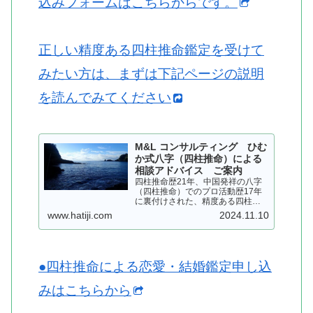
込みフォームはこちらからです。
正しい精度ある四柱推命鑑定を受けて
みたい方は、まずは下記ページの説明
を読んでみてください
M&L コンサルティング ひむ
か式八字（四柱推命）による
相談アドバイス ご案内
四柱推命歴21年、中国発祥の八字
（四柱推命）でのプロ活動歴17年
に裏付けされた、精度ある四柱推
命を用いて、皆さまにアドバイス
www.hatiji.com
2024.11.10
いたします。個人情報は厳守いた
します…
●四柱推命による恋愛・結婚鑑定申し込
みはこちらから