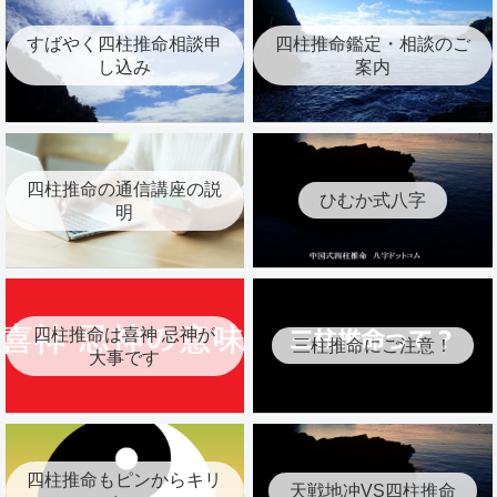
すばやく四柱推命相談申
四柱推命鑑定・相談のご
し込み
案内
四柱推命の通信講座の説
ひむか式八字
明
四柱推命は喜神 忌神が
三柱推命にご注意！
大事です
四柱推命もピンからキリ
天戦地冲VS四柱推命