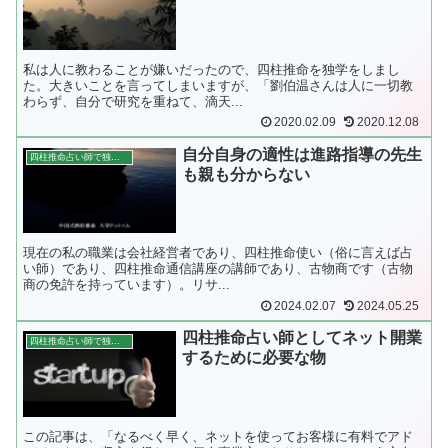
私は人に教わることが嫌いだったので、四柱推命を独学をしまし
た。大きいことを言ってしまいますが、「劉伯温さんは人に一切教
わらず、自分で研究を重ねて、滴天...
2020.02.09
2020.12.08
自分自身の適性は進路指導の先生
四柱推命占い師で独立開業
も親も分からない
現在の私の職業は会社経営者であり、四柱推命使い（俗に言えば占
い師）であり、四柱推命通信講座の講師であり、古物商です（古物
商の免許を持っています）。リサ...
2024.02.07
2024.05.25
四柱推命占い師としてネット開業
四柱推命占い師で独立開業
するために必要な物
この記事は、「なるべく早く、ネットを使ってお客様に有料でアド