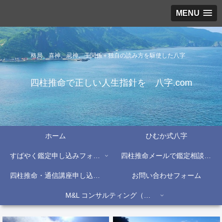
MENU
格局、喜神、忌神、干関係＋独自の読み方を駆使した八字
四柱推命で正しい人生指針を 八字.com
ホーム
ひむか式八字
すばやく鑑定申し込みフォーム
四柱推命メールで鑑定相談フォーム
四柱推命・通信講座申し込みフォーム
お問い合わせフォーム
M&L コンサルティング（株）